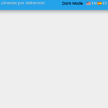
¡Gracias por visitarnos!
Dark Mode
EN
ES