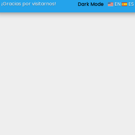
¡Gracias por visitarnos!
Dark Mode
EN
ES