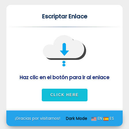
*
*
Escriptar Enlace
VUVORmRFeFRNVlJrUjBZd1kza3dkRkJuUFQwPQ==
Haz clic en el botón para ir al enlace
¡Gracias por visitarnos!
Dark Mode
EN
ES