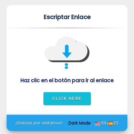
*
*
Escriptar Enlace
VUVORmRFeFRNVlJrUjBZd1kza3dkRkJuUFQwPQ==
Haz clic en el botón para ir al enlace
¡Gracias por visitarnos!
Dark Mode
EN
ES