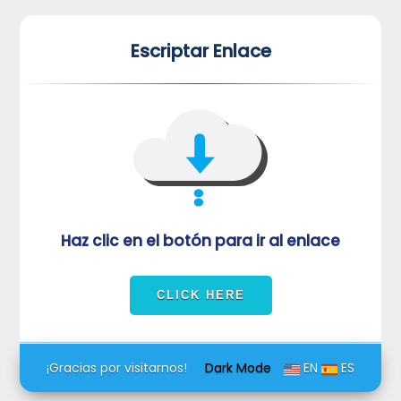
*
*
Escriptar Enlace
VUVORmRFeFRNVlJrUjBZd1kza3dkRkJuUFQwPQ==
Haz clic en el botón para ir al enlace
¡Gracias por visitarnos!
Dark Mode
EN
ES