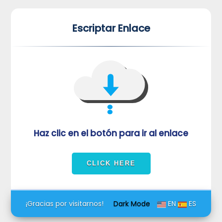
*
*
Escriptar Enlace
VUVORmRFeFRNVlJrUjBZd1kza3dkRkJuUFQwPQ==
Haz clic en el botón para ir al enlace
¡Gracias por visitarnos!
Dark Mode
EN
ES