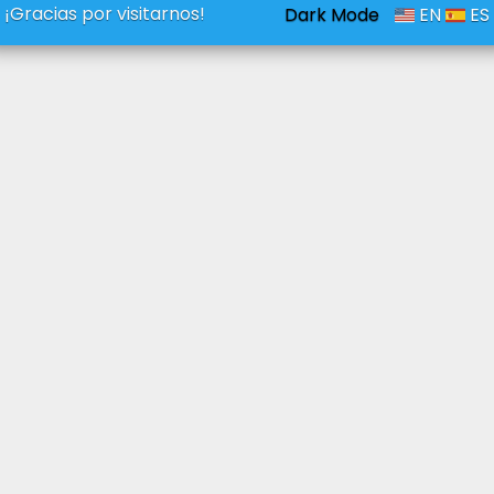
¡Gracias por visitarnos!
Dark Mode
EN
ES