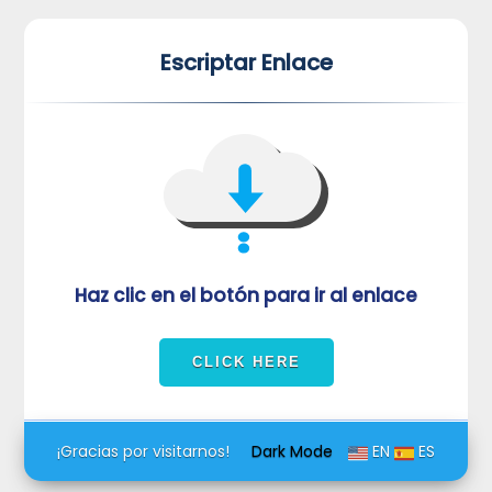
*
*
Escriptar Enlace
VUVORmRFeFRNVlJrUjBZd1kza3dkRkJuUFQwPQ==
Haz clic en el botón para ir al enlace
¡Gracias por visitarnos!
Dark Mode
EN
ES