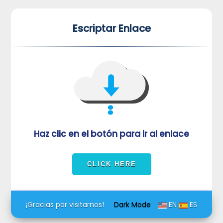
*
*
Escriptar Enlace
VUVORmRFeFRNVlJrUjBZd1kza3dkRkJuUFQwPQ==
Haz clic en el botón para ir al enlace
¡Gracias por visitarnos!
Dark Mode
EN
ES