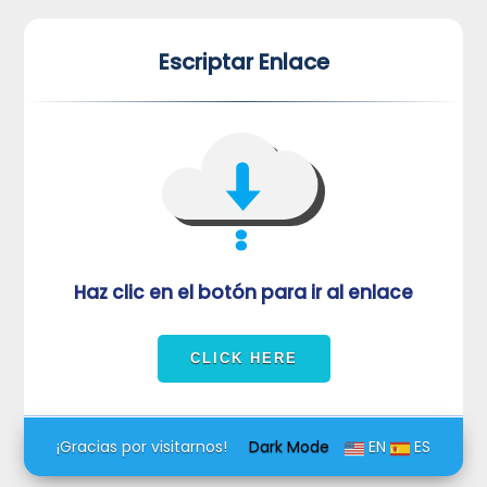
*
*
Escriptar Enlace
VUVORmRFeFRNVlJrUjBZd1kza3dkRkJuUFQwPQ==
Haz clic en el botón para ir al enlace
¡Gracias por visitarnos!
Dark Mode
EN
ES