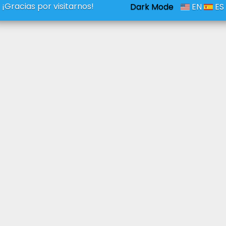
¡Gracias por visitarnos!
Dark Mode
EN
ES