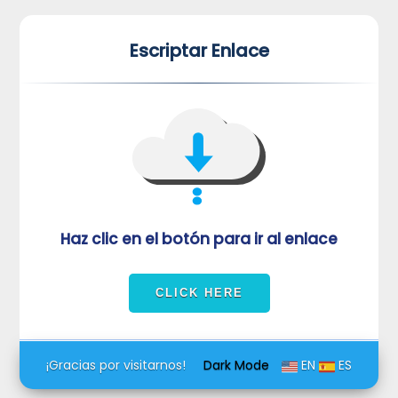
*
*
Escriptar Enlace
VUVORmRFeFRNVlJrUjBZd1kza3dkRkJuUFQwPQ==
Haz clic en el botón para ir al enlace
¡Gracias por visitarnos!
Dark Mode
EN
ES