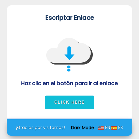
*
*
Escriptar Enlace
VUVORmRFeFRNVlJrUjBZd1kza3dkRkJuUFQwPQ==
Haz clic en el botón para ir al enlace
¡Gracias por visitarnos!
Dark Mode
EN
ES