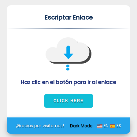
*
*
Escriptar Enlace
VUVORmRFeFRNVlJrUjBZd1kza3dkRkJuUFQwPQ==
Haz clic en el botón para ir al enlace
¡Gracias por visitarnos!
Dark Mode
EN
ES