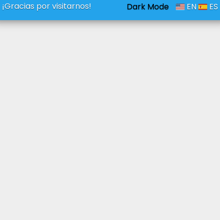
¡Gracias por visitarnos!
Dark Mode
EN
ES