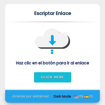
*
*
Escriptar Enlace
VUVORmRFeFRNVlJrUjBZd1kza3dkRkJuUFQwPQ==
Haz clic en el botón para ir al enlace
¡Gracias por visitarnos!
Dark Mode
EN
ES