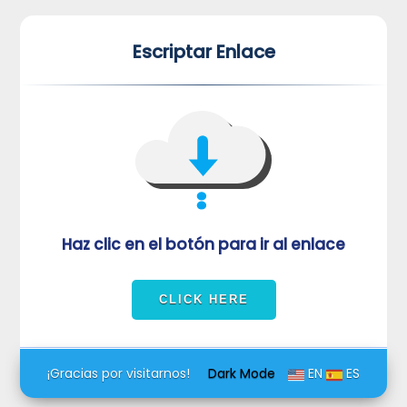
*
*
Escriptar Enlace
VUVORmRFeFRNVlJrUjBZd1kza3dkRkJuUFQwPQ==
Haz clic en el botón para ir al enlace
¡Gracias por visitarnos!
Dark Mode
EN
ES