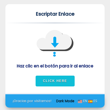
*
*
Escriptar Enlace
VUVORmRFeFRNVlJrUjBZd1kza3dkRkJuUFQwPQ==
Haz clic en el botón para ir al enlace
¡Gracias por visitarnos!
Dark Mode
EN
ES