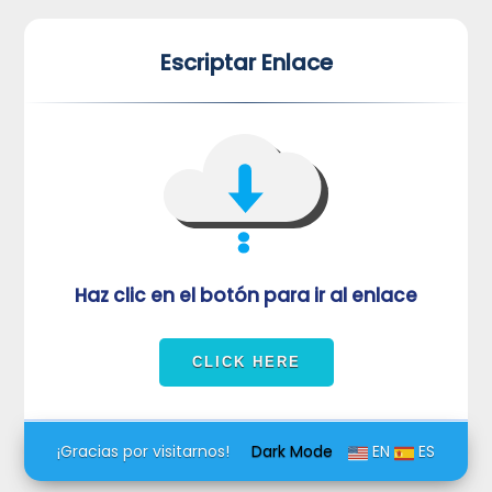
*
*
Escriptar Enlace
VUVORmRFeFRNVlJrUjBZd1kza3dkRkJuUFQwPQ==
Haz clic en el botón para ir al enlace
¡Gracias por visitarnos!
Dark Mode
EN
ES