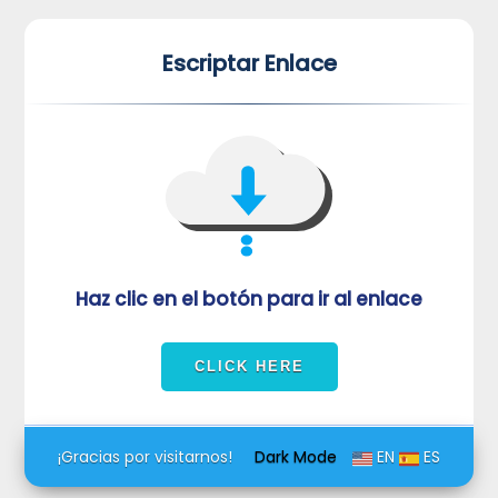
*
*
Escriptar Enlace
VUVORmRFeFRNVlJrUjBZd1kza3dkRkJuUFQwPQ==
Haz clic en el botón para ir al enlace
¡Gracias por visitarnos!
Dark Mode
EN
ES