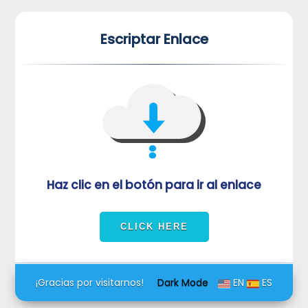
*
*
Escriptar Enlace
VUVORmRFeFRNVlJrUjBZd1kza3dkRkJuUFQwPQ==
Haz clic en el botón para ir al enlace
¡Gracias por visitarnos!
Dark Mode
EN
ES