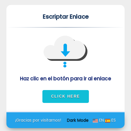
*
*
Escriptar Enlace
VUVORmRFeFRNVlJrUjBZd1kza3dkRkJuUFQwPQ==
Haz clic en el botón para ir al enlace
¡Gracias por visitarnos!
Dark Mode
EN
ES