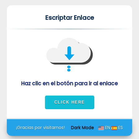
*
*
Escriptar Enlace
VUVORmRFeFRNVlJrUjBZd1kza3dkRkJuUFQwPQ==
Haz clic en el botón para ir al enlace
¡Gracias por visitarnos!
Dark Mode
EN
ES