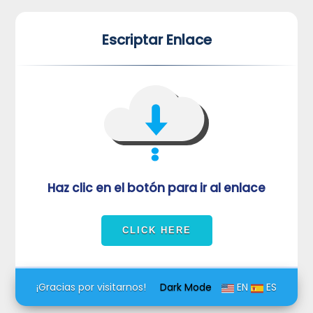
*
*
Escriptar Enlace
VUVORmRFeFRNVlJrUjBZd1kza3dkRkJuUFQwPQ==
Haz clic en el botón para ir al enlace
¡Gracias por visitarnos!
Dark Mode
EN
ES