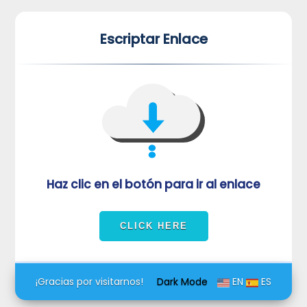
*
*
Escriptar Enlace
VUVORmRFeFRNVlJrUjBZd1kza3dkRkJuUFQwPQ==
Haz clic en el botón para ir al enlace
¡Gracias por visitarnos!
Dark Mode
EN
ES