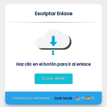
*
*
Escriptar Enlace
VUVORmRFeFRNVlJrUjBZd1kza3dkRkJuUFQwPQ==
Haz clic en el botón para ir al enlace
¡Gracias por visitarnos!
Dark Mode
EN
ES