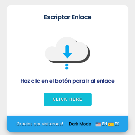
*
*
Escriptar Enlace
VUVORmRFeFRNVlJrUjBZd1kza3dkRkJuUFQwPQ==
Haz clic en el botón para ir al enlace
¡Gracias por visitarnos!
Dark Mode
EN
ES