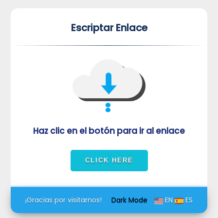
*
*
Escriptar Enlace
VUVORmRFeFRNVlJrUjBZd1kza3dkRkJuUFQwPQ==
Haz clic en el botón para ir al enlace
¡Gracias por visitarnos!
Dark Mode
EN
ES