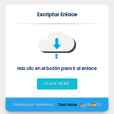
*
*
Escriptar Enlace
VUVORmRFeFRNVlJrUjBZd1kza3dkRkJuUFQwPQ==
Haz clic en el botón para ir al enlace
¡Gracias por visitarnos!
Dark Mode
EN
ES