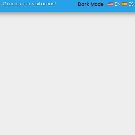
¡Gracias por visitarnos!
Dark Mode
EN
ES