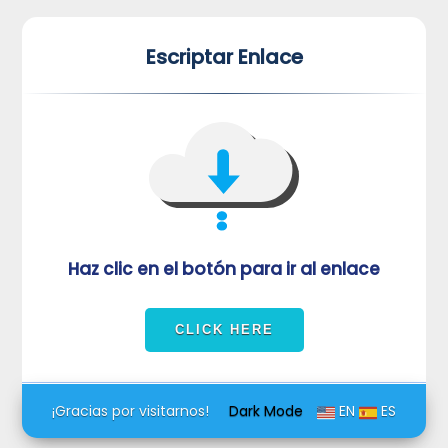
*
*
Escriptar Enlace
VUVORmRFeFRNVlJrUjBZd1kza3dkRkJuUFQwPQ==
Haz clic en el botón para ir al enlace
¡Gracias por visitarnos!
Dark Mode
EN
ES