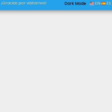
¡Gracias por visitarnos!
Dark Mode
EN
ES