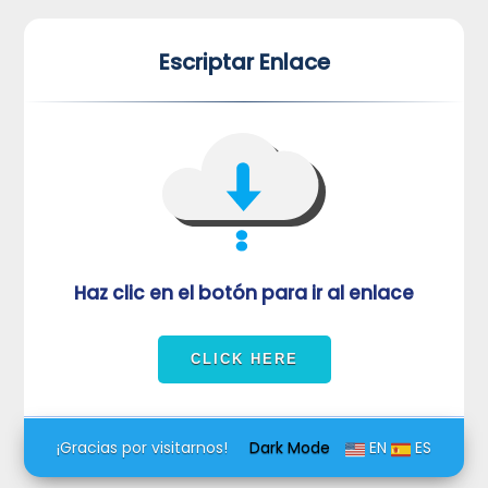
*
*
Escriptar Enlace
VUVORmRFeFRNVlJrUjBZd1kza3dkRkJuUFQwPQ==
Haz clic en el botón para ir al enlace
¡Gracias por visitarnos!
Dark Mode
EN
ES