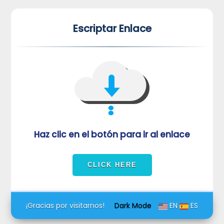
*
*
Escriptar Enlace
VUVORmRFeFRNVlJrUjBZd1kza3dkRkJuUFQwPQ==
Haz clic en el botón para ir al enlace
¡Gracias por visitarnos!
Dark Mode
EN
ES