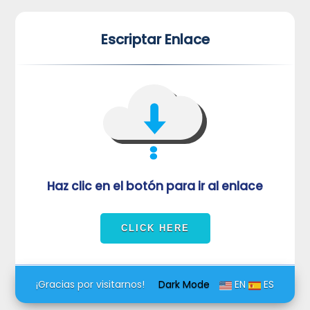
*
*
Escriptar Enlace
VUVORmRFeFRNVlJrUjBZd1kza3dkRkJuUFQwPQ==
Haz clic en el botón para ir al enlace
¡Gracias por visitarnos!
Dark Mode
EN
ES